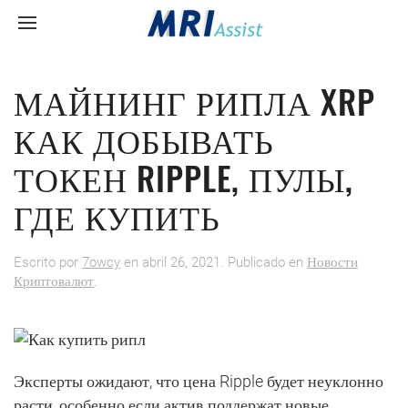
МАЙНИНГ РИПЛА XRP
КАК ДОБЫВАТЬ
ТОКЕН RIPPLE, ПУЛЫ,
ГДЕ КУПИТЬ
Escrito por
7owcy
en
abril 26, 2021
. Publicado en
Новости
Криптовалют
.
Эксперты ожидают, что цена Ripple будет неуклонно
расти, особенно если актив поддержат новые