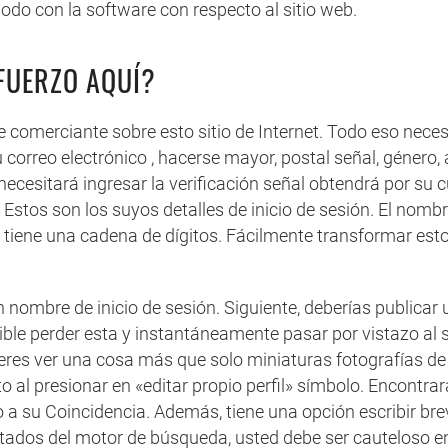
modo con la software con respecto al sitio web.
SFUERZO AQUÍ?
 comerciante sobre esto sitio de Internet. Todo eso necesi
 correo electrónico , hacerse mayor, postal señal, género,
necesitará ingresar la verificación señal obtendrá por su 
Estos son los suyos detalles de inicio de sesión. El nomb
 tiene una cadena de dígitos. Fácilmente transformar esto
ombre de inicio de sesión. Siguiente, deberías publicar 
sible perder esta y instantáneamente pasar por vistazo a
es ver una cosa más que solo miniaturas fotografías de v
o al presionar en «editar propio perfil» símbolo. Encontr
 a su Coincidencia. Además, tiene una opción escribir br
ltados del motor de búsqueda, usted debe ser cauteloso e