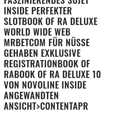
INSIDE PERFEKTER
SLOTBOOK OF RA DELUXE
WORLD WIDE WEB
MRBETCOM FÜR NÜSSE
GEHABEN EXKLUSIVE
REGISTRATIONBOOK OF
RABOOK OF RA DELUXE 10
VON NOVOLINE INSIDE
ANGEWANDTEN
ANSICHT>CONTENTAPR