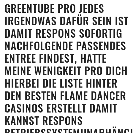
GREENTUBE PRO JEDES
IRGENDWAS DAFÜR SEIN IST
DAMIT RESPONS SOFORTIG
NACHFOLGENDE PASSENDES
ENTREE FINDEST, HATTE
MEINE WENIGKEIT PRO DICH
HIERBEI DIE LISTE HINTER
DEN BESTEN FLAME DANCER
CASINOS ERSTELLT DAMIT
KANNST RESPONS
BETRIEBSSYSTEMUNABHÄNG