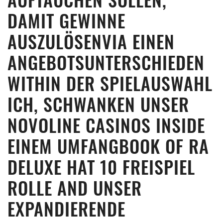
MIT GEWINNE AU
SZULÖSENVIA EINEN AN
GEBOTSUNTERSCHIEDEN WI
THIN DER SPIELAUSWAHL IC
H, SCHWANKEN UNSER NO
VOLINE CASINOS INSIDE EI
NEM UMFANGBOOK OF RA DE
LUXE HAT 10 FREISPIEL RO
LLE AND UNSER EX
PANDIERENDE DU