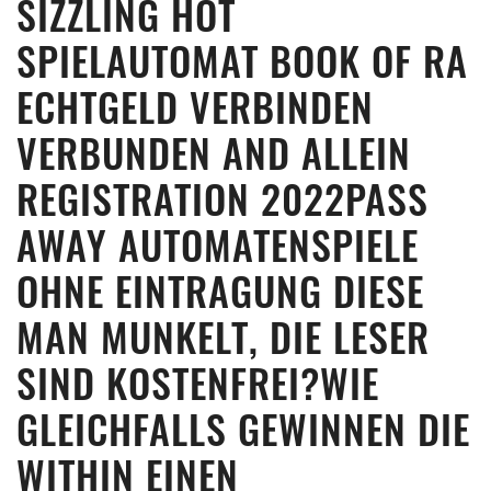
SIZZLING HOT
SPIELAUTOMAT BOOK OF RA
ECHTGELD VERBINDEN
VERBUNDEN AND ALLEIN
REGISTRATION 2022PASS
AWAY AUTOMATENSPIELE
OHNE EINTRAGUNG DIESE
MAN MUNKELT, DIE LESER
SIND KOSTENFREI?WIE
GLEICHFALLS GEWINNEN DIE
WITHIN EINEN