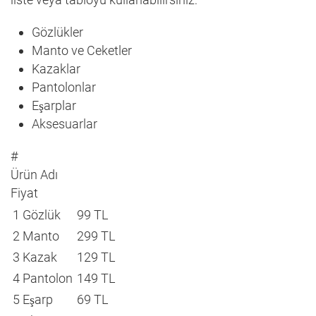
Gözlükler
Manto ve Ceketler
Kazaklar
Pantolonlar
Eşarplar
Aksesuarlar
#
Ürün Adı
Fiyat
1
Gözlük
99 TL
2
Manto
299 TL
3
Kazak
129 TL
4
Pantolon
149 TL
5
Eşarp
69 TL