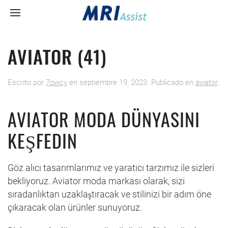
AVIATOR (41)
Escrito por
7owcy
en
septiembre 19, 2023
. Publicado en
aviator
.
AVIATOR MODA DÜNYASINI
KEŞFEDIN
Göz alıcı tasarımlarımız ve yaratıcı tarzımız ile sizleri
bekliyoruz. Aviator moda markası olarak, sizi
sıradanlıktan uzaklaştıracak ve stilinizi bir adım öne
çıkaracak olan ürünler sunuyoruz.