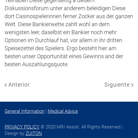
Teilhaben Diese gegenseitig a diesem
Diskussionsforum unter anderem beleidigen Diese
dort Casinospielerinnen ferner Zocker aus der ganzen
Welt. Diese Bankierwette zahlt wohl an dem
wenigsten leer, daselbst ein Bankier noch mehr
Optionen im Durchlauf hat, vor allem in ihr dritten
Speisezettel des Spielers. Ergo besteht hier am
besten unser Opportunität eines Gewinns and der
besten Auszahlungsquote.
Anterior
Siguiente
General Information
|
Medical Advice
PRIVACY POLICY
© 2020 MRI Assist. All Rights Reserved |
Design by
ZUITON