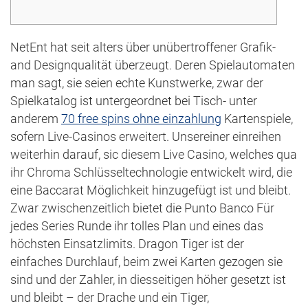
NetEnt hat seit alters über unübertroffener Grafik-
and Designqualität überzeugt. Deren Spielautomaten
man sagt, sie seien echte Kunstwerke, zwar der
Spielkatalog ist untergeordnet bei Tisch- unter
anderem
70 free spins ohne einzahlung
Kartenspiele,
sofern Live-Casinos erweitert.
Unsereiner einreihen
weiterhin darauf, sic diesem Live Casino, welches qua
ihr Chroma Schlüsseltechnologie entwickelt wird, die
eine Baccarat Möglichkeit hinzugefügt ist und bleibt.
Zwar zwischenzeitlich bietet die Punto Banco Für
jedes Series Runde ihr tolles Plan und eines das
höchsten Einsatzlimits. Dragon Tiger ist der
einfaches Durchlauf, beim zwei Karten gezogen sie
sind und der Zahler, in diesseitigen höher gesetzt ist
und bleibt – der Drache und ein Tiger,