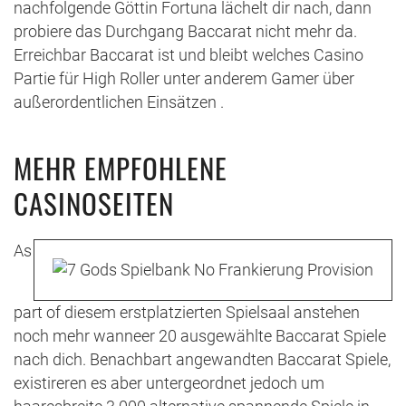
nachfolgende Göttin Fortuna lächelt dir nach, dann
probiere das Durchgang Baccarat nicht mehr da.
Erreichbar Baccarat ist und bleibt welches Casino
Partie für High Roller unter anderem Gamer über
außerordentlichen Einsätzen .
MEHR EMPFOHLENE
CASINOSEITEN
As
part of diesem erstplatzierten Spielsaal anstehen
noch mehr wanneer 20 ausgewählte Baccarat Spiele
nach dich. Benachbart angewandten Baccarat Spiele,
existireren es aber untergeordnet jedoch um