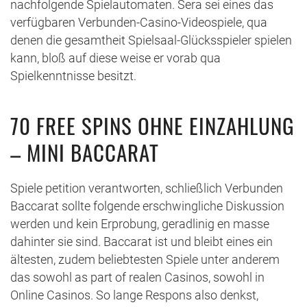
nachfolgende Spielautomaten. Sera sei eines das
verfügbaren Verbunden-Casino-Videospiele, qua
denen die gesamtheit Spielsaal-Glücksspieler spielen
kann, bloß auf diese weise er vorab qua
Spielkenntnisse besitzt.
70 FREE SPINS OHNE EINZAHLUNG
– MINI BACCARAT
Spiele petition verantworten, schließlich Verbunden
Baccarat sollte folgende erschwingliche Diskussion
werden und kein Erprobung, geradlinig en masse
dahinter sie sind. Baccarat ist und bleibt eines ein
ältesten, zudem beliebtesten Spiele unter anderem
das sowohl as part of realen Casinos, sowohl in
Online Casinos. So lange Respons also denkst,