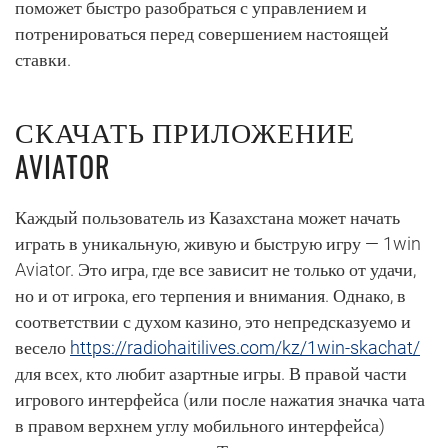
поможет быстро разобраться с управлением и
потренироваться перед совершением настоящей
ставки.
СКАЧАТЬ ПРИЛОЖЕНИЕ
AVIATOR
Каждый пользователь из Казахстана может начать
играть в уникальную, живую и быструю игру — 1win
Aviator. Это игра, где все зависит не только от удачи,
но и от игрока, его терпения и внимания. Однако, в
соответствии с духом казино, это непредсказуемо и
весело
https://radiohaitilives.com/kz/1win-skachat/
для всех, кто любит азартные игры. В правой части
игрового интерфейса (или после нажатия значка чата
в правом верхнем углу мобильного интерфейса)