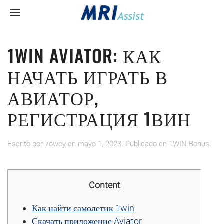
1WIN AVIATOR: КАК
НАЧАТЬ ИГРАТЬ В
АВИАТОР,
РЕГИСТРАЦИЯ 1ВИН
Escrito por
7owcy
en
mayo 1, 2023
. Publicado en
1WIN Bonus
.
Content
Как найти самолетик 1win
Скачать приложение Aviator