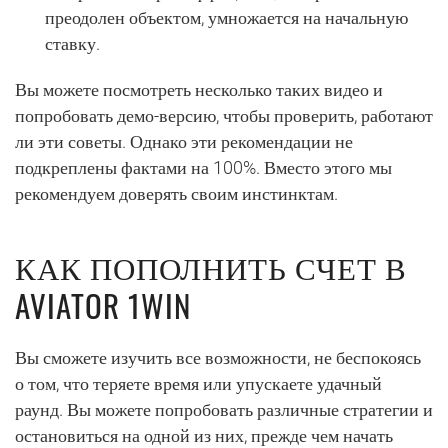
преодолен объектом, умножается на начальную
ставку.
Вы можете посмотреть несколько таких видео и
попробовать демо-версию, чтобы проверить, работают
ли эти советы. Однако эти рекомендации не
подкреплены фактами на 100%. Вместо этого мы
рекомендуем доверять своим инстинктам.
КАК ПОПОЛНИТЬ СЧЕТ В
AVIATOR 1WIN
Вы сможете изучить все возможности, не беспокоясь
о том, что теряете время или упускаете удачный
раунд. Вы можете попробовать различные стратегии и
остановиться на одной из них, прежде чем начать