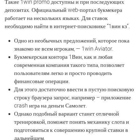
Такие 1win promo доступны и при последующих
депозитах. Официальный web-портал букмекера
работает на нескольких языках. Для ставок
необходимо найти в интернет-поисковике “1вин кз”.
Одно из необычных предложений, которое пока
знакомо не всем игрокам, — 1win Aviator.
Букмекерская контора 1Вин, как и любая
современная компания такого типа, позволяет
пользователям легко и просто проводить
финансовые операции.
Для этого достаточно ввести в пустую поисковую
строку браузера запрос, например – приложение
crash игра на деньги Самолет.
Однако подобный вариант станет отличной
тренировкой, поможет понять механику слота и
подготовиться к совершению крупной ставки в
дальнейшем.