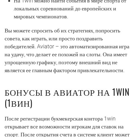
На 1win можно найти события в мире спорта от
локальных соревнований до европейских и
мировых чемпионатов.
Вы можете спросить об их стратегиях, попросить
совета, как играть, или просто поздравить
победителей. Aviator – это автоматизированная игра
на удачу, что делает ее похожей на слоты. Она имеет
упрощенную графику, поэтому внешний вид не
является ее главным фактором привлекательности.
БОНУСЫ В АВИАТОР НА 1WIN
(1ВИН)
После регистрации букмекерская контора 1win
открывает все возможности игрокам для ставок на
спорт. После открытия счета в системе клиент может