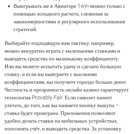
Выигрывать же в Авиаторе 1win можно только с
помощью холодного расчета, слежения за
закономерностями и регулярного использования
стратегий.
Выбирайте подходящую вам тактику, например,
можно аккуратно играть с маленькими ставками и
выводить средства по маленькому коэффициенту.
Или вы можете испытать удачу и сделать большую
ставку, и если вы выиграете с высокими
коэффициентами, вы получите гораздо больше денег.
Честность и прозрачность онлайн казино гарантирует
технология Provably Fair. Если самолет начнет
улетать, до того, как вы нажмете кнопку выкупа –
ставка будет проиграна. Приложения позволяют
удобно делать ставки на мобильных устройствах,
пополнять счёт, и выводить средства. За установку