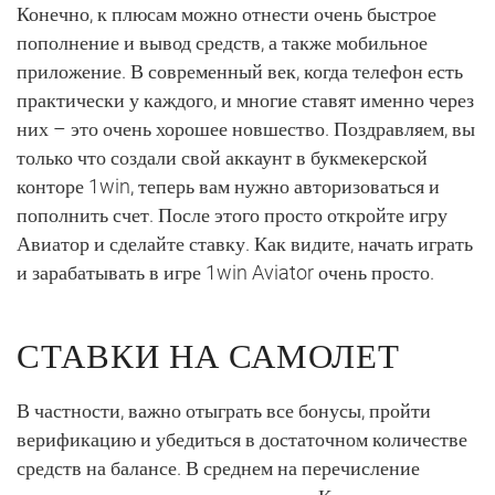
Конечно, к плюсам можно отнести очень быстрое
пополнение и вывод средств, а также мобильное
приложение. В современный век, когда телефон есть
практически у каждого, и многие ставят именно через
них – это очень хорошее новшество. Поздравляем, вы
только что создали свой аккаунт в букмекерской
конторе 1win, теперь вам нужно авторизоваться и
пополнить счет. После этого просто откройте игру
Авиатор и сделайте ставку. Как видите, начать играть
и зарабатывать в игре 1win Aviator очень просто.
СТАВКИ НА САМОЛЕТ
В частности, важно отыграть все бонусы, пройти
верификацию и убедиться в достаточном количестве
средств на балансе. В среднем на перечисление